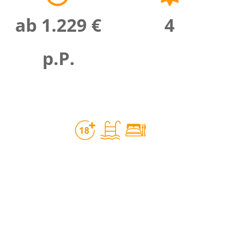
ab 1.229 €
4
p.P.